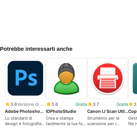
Potrebbe interessarti anche
3.6
Versione di prova
3.6
Gratis
3.7
Gratis
3
Adobe Photoshop CC
IDPhotoStudio
Canon IJ Scan Utility
Cop
Lo standard di
Crea e stampa
Strumento per la
Gest
design e fotografia
facilmente la tua foto
scansione per i
file
per l'editing delle
tessera
dispositivi Canon
immagini